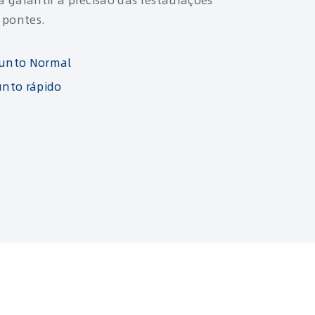
 garantir a precisão das restaurações
 pontes.
junto Normal
unto rápido