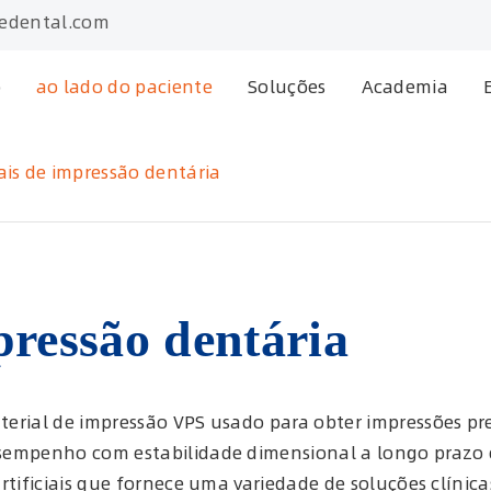
edental.com
o
ao lado do paciente
Soluções
Academia
ais de impressão dentária
pressão dentária
rial de impressão VPS usado para obter impressões preci
sempenho com estabilidade dimensional a longo prazo e 
rtificiais que fornece uma variedade de soluções clínic