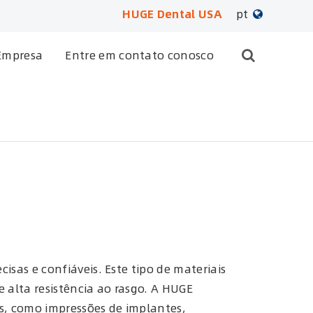
HUGE Dental USA
pt
English
Empresa
Entre em contato conosco
日本語
français
Deutsch
Español
русский
português
sas e confiáveis. Este tipo de materiais
alta resistência ao rasgo. A HUGE
العربية
as, como impressões de implantes,