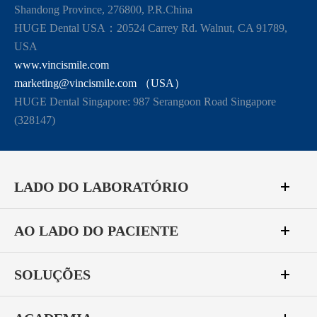
Shandong Province, 276800, P.R.China
HUGE Dental USA：20524 Carrey Rd. Walnut, CA 91789,
USA
www.vincismile.com
marketing@vincismile.com （USA）
HUGE Dental Singapore: 987 Serangoon Road Singapore
(328147)
LADO DO LABORATÓRIO
AO LADO DO PACIENTE
SOLUÇÕES