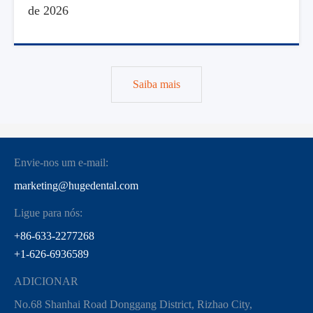
de 2026
Saiba mais
Envie-nos um e-mail:
marketing@hugedental.com
Ligue para nós:
+86-633-2277268
+1-626-6936589
ADICIONAR
No.68 Shanhai Road Donggang District, Rizhao City,