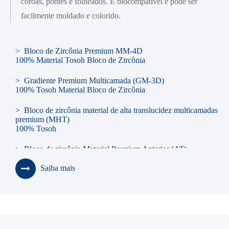
coroas, pontes e folheados. É biocompatível e pode ser
facilmente moldado e colorido.
> Bloco de Zircônia Premium MM-4D
100% Material Tosoh Bloco de Zircônia
> Gradiente Premium Multicamada (GM-3D)
100% Tosoh Material Bloco de Zircônia
> Bloco de zircônia material de alta translucidez multicamadas
premium (MHT)
100% Tosoh
> Bloco de zircônia Material Premium Anterior (AT)
100% Tosoh
Saiba mais
> Bloco de zircônia material de alta translucidez premium
(HT)
100% Tosoh
> Bloco de zircônia material de alta resistência premium (HS)
100% Tosoh