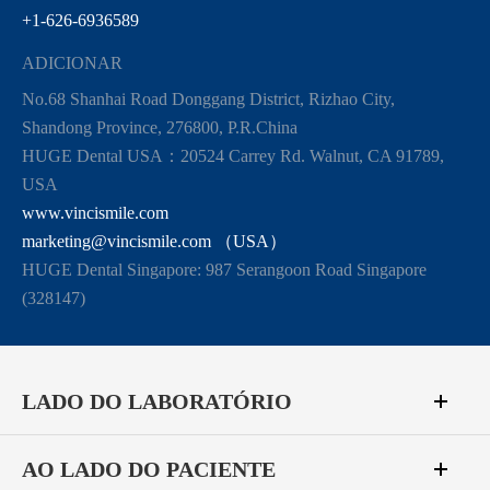
+1-626-6936589
ADICIONAR
No.68 Shanhai Road Donggang District, Rizhao City,
Shandong Province, 276800, P.R.China
HUGE Dental USA：20524 Carrey Rd. Walnut, CA 91789,
USA
www.vincismile.com
marketing@vincismile.com （USA）
HUGE Dental Singapore: 987 Serangoon Road Singapore
(328147)
LADO DO LABORATÓRIO
AO LADO DO PACIENTE