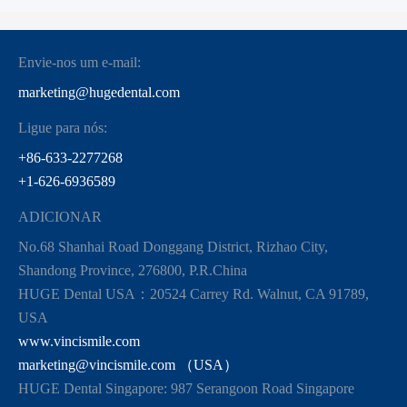
Envie-nos um e-mail:
marketing@hugedental.com
Ligue para nós:
+86-633-2277268
+1-626-6936589
ADICIONAR
No.68 Shanhai Road Donggang District, Rizhao City,
Shandong Province, 276800, P.R.China
HUGE Dental USA：20524 Carrey Rd. Walnut, CA 91789,
USA
www.vincismile.com
marketing@vincismile.com （USA）
HUGE Dental Singapore: 987 Serangoon Road Singapore