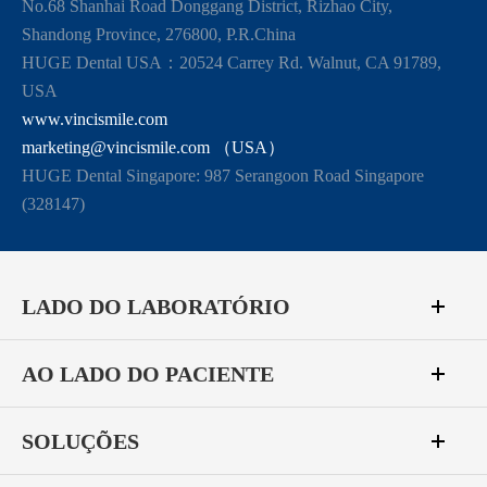
No.68 Shanhai Road Donggang District, Rizhao City,
Shandong Province, 276800, P.R.China
HUGE Dental USA：20524 Carrey Rd. Walnut, CA 91789,
USA
www.vincismile.com
marketing@vincismile.com （USA）
HUGE Dental Singapore: 987 Serangoon Road Singapore
(328147)
LADO DO LABORATÓRIO
AO LADO DO PACIENTE
SOLUÇÕES