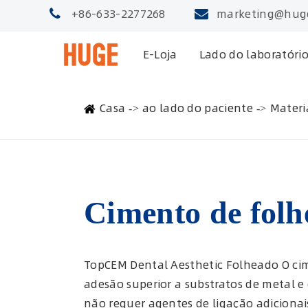
+86-633-2277268
marketing@hug
E-Loja
Lado do laboratóri
Casa
ao lado do paciente
Materi
Cimento de folh
TopCEM Dental Aesthetic Folheado O cim
adesão superior a substratos de metal e 
não requer agentes de ligação adiciona