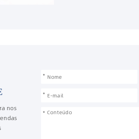
*
E
*
ra nos
*
vendas
s