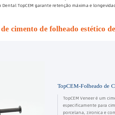
co Dental TopCEM garante retenção máxima e longevidad
s de cimento de folheado estético
TopCEM-Folheado de Ci
TopCEM Veneer é um cime
especificamente para cim
porcelana, zironica e co