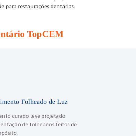
e para restaurações dentárias.
 dentário TopCEM
mento Folheado de Luz
nto curado leve projetado
entação de folheados feitos de
mpósito.