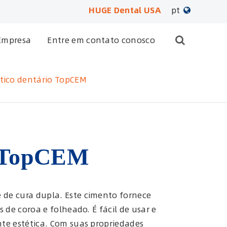
HUGE Dental USA
pt
English
Empresa
Entre em contato conosco
日本語
tico dentário TopCEM
français
Deutsch
Español
io TopCEM
русский
português
 de cura dupla. Este cimento fornece
de coroa e folheado. É fácil de usar e
العربية
te estética. Com suas propriedades