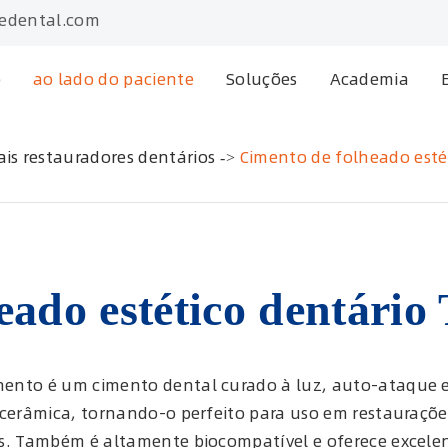
edental.com
o
ao lado do paciente
Soluções
Academia
ais restauradores dentários
Cimento de folheado esté
eado estético dentár
ento é um cimento dental curado à luz, auto-ataque e
cerâmica, tornando-o perfeito para uso em restaurações 
is. Também é altamente biocompatível e oferece excelen