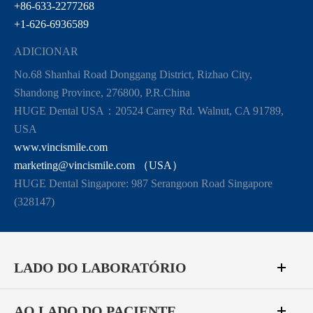
+86-633-2277268
+1-626-6936589
ADICIONAR
No.68 Shanhai Road Donggang District, Rizhao City,
Shandong Province, 276800, P.R.China
HUGE Dental USA：20524 Carrey Rd. Walnut, CA 91789,
USA
www.vincismile.com
marketing@vincismile.com （USA）
HUGE Dental Singapore: 987 Serangoon Road Singapore
(328147)
LADO DO LABORATÓRIO
AO LADO DO PACIENTE