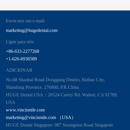
Envie-nos um e-mail:
marketing@hugedental.com
Ligue para nós:
+86-633-2277268
+1-626-6936589
ADICIONAR
No.68 Shanhai Road Donggang District, Rizhao City,
Shandong Province, 276800, P.R.China
HUGE Dental USA：20524 Carrey Rd. Walnut, CA 91789,
USA
www.vincismile.com
marketing@vincismile.com （USA）
HUGE Dental Singapore: 987 Serangoon Road Singapore