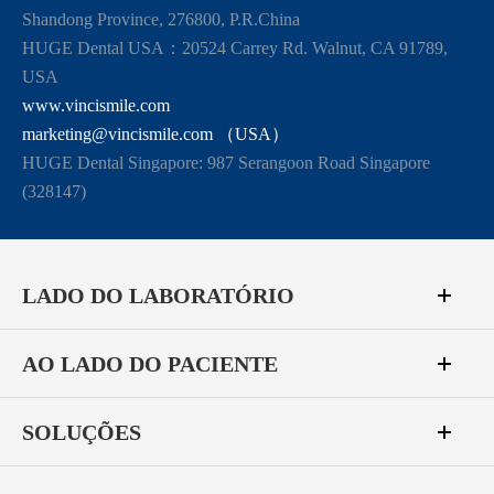
Shandong Province, 276800, P.R.China
HUGE Dental USA：20524 Carrey Rd. Walnut, CA 91789,
USA
www.vincismile.com
marketing@vincismile.com （USA）
HUGE Dental Singapore: 987 Serangoon Road Singapore
(328147)
LADO DO LABORATÓRIO
AO LADO DO PACIENTE
SOLUÇÕES