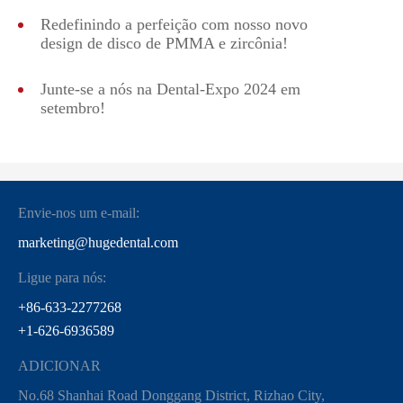
Redefinindo a perfeição com nosso novo
design de disco de PMMA e zircônia!
Junte-se a nós na Dental-Expo 2024 em
setembro!
Envie-nos um e-mail:
marketing@hugedental.com
Ligue para nós:
+86-633-2277268
+1-626-6936589
ADICIONAR
No.68 Shanhai Road Donggang District, Rizhao City,