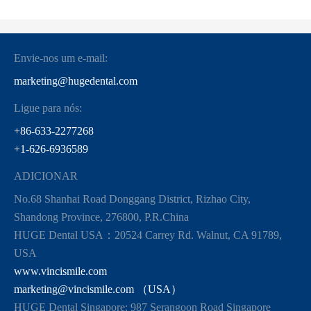
Envie-nos um e-mail:
marketing@hugedental.com
Ligue para nós:
+86-633-2277268
+1-626-6936589
ADICIONAR
No.68 Shanhai Road Donggang District, Rizhao City,
Shandong Province, 276800, P.R.China
HUGE Dental USA：20524 Carrey Rd. Walnut, CA 91789,
USA
www.vincismile.com
marketing@vincismile.com （USA）
HUGE Dental Singapore: 987 Serangoon Road Singapore