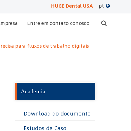
HUGE Dental USA
pt
English
Empresa
Entre em contato conosco
日本語
ecisa para fluxos de trabalho digitais
français
Deutsch
Español
Academia
русский
português
Download do documento
العربية
Estudos de Caso