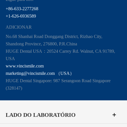
+86-633-2277268
+1-626-6936589
ADICIONAR
No.68 Shanhai Road Donggang District, Rizhao City,
Shandong Province, 276800, P.R.China
HUGE Dental USA：20524 Carrey Rd. Walnut, CA 91789,
USA
www.vincismile.com
marketing@vincismile.com （USA）
HUGE Dental Singapore: 987 Serangoon Road Singapore
(328147)
LADO DO LABORATÓRIO