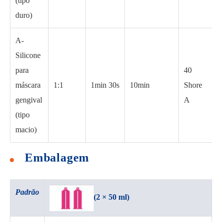
(tipo
duro)
A-
Silicone
para
40
máscara
1:1
1min 30s
10min
Shore
gengival
A
(tipo
macio)
Embalagem
Padrão
(2 × 50 ml)