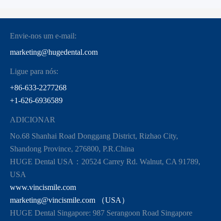
Envie-nos um e-mail:
marketing@hugedental.com
Ligue para nós:
+86-633-2277268
+1-626-6936589
ADICIONAR
No.68 Shanhai Road Donggang District, Rizhao City,
Shandong Province, 276800, P.R.China
HUGE Dental USA：20524 Carrey Rd. Walnut, CA 91789,
USA
www.vincismile.com
marketing@vincismile.com （USA）
HUGE Dental Singapore: 987 Serangoon Road Singapore