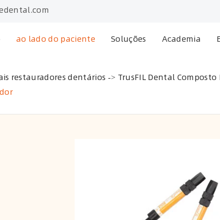
edental.com
o
ao lado do paciente
Soluções
Academia
ais restauradores dentários
TrusFIL Dental Composto
ador