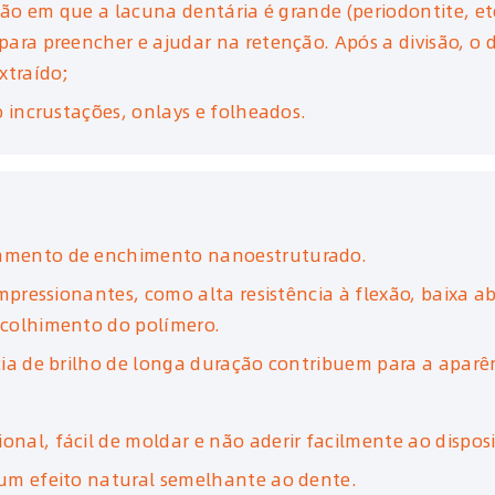
ção em que a lacuna dentária é grande (periodontite, etc
ara preencher e ajudar na retenção. Após a divisão, o 
xtraído;
o incrustações, onlays e folheados.
amento de enchimento nanoestruturado.
impressionantes, como alta resistência à flexão, baixa 
ncolhimento do polímero.
cia de brilho de longa duração contribuem para a aparê
al, fácil de moldar e não aderir facilmente ao disposi
um efeito natural semelhante ao dente.