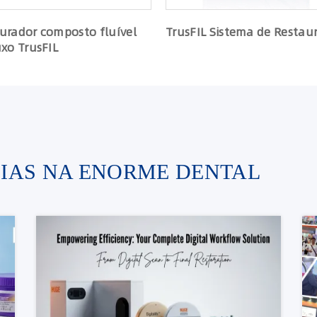
urador composto fluível
TrusFIL Sistema de Restau
uxo TrusFIL
CIAS NA ENORME DENTAL