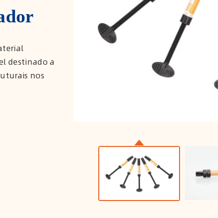
ador
terial
vel destinado a
ruturais nos