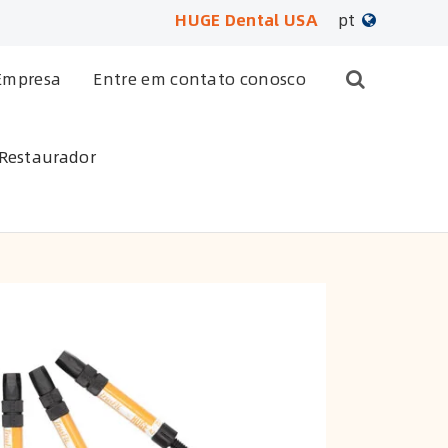
HUGE Dental USA
pt
English
Empresa
Entre em contato conosco
日本語
 Restaurador
français
Deutsch
Español
русский
português
العربية