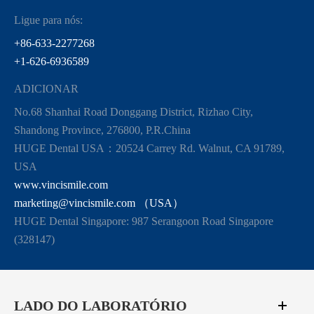
Ligue para nós:
+86-633-2277268
+1-626-6936589
ADICIONAR
No.68 Shanhai Road Donggang District, Rizhao City,
Shandong Province, 276800, P.R.China
HUGE Dental USA：20524 Carrey Rd. Walnut, CA 91789,
USA
www.vincismile.com
marketing@vincismile.com （USA）
HUGE Dental Singapore: 987 Serangoon Road Singapore
(328147)
LADO DO LABORATÓRIO