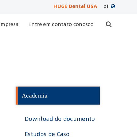
HUGE Dental USA
pt
English
Empresa
Entre em contato conosco
日本語
français
Deutsch
Español
Academia
русский
português
Download do documento
العربية
Estudos de Caso