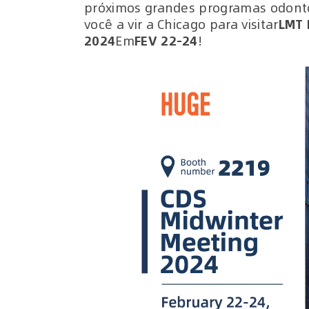
próximos grandes programas odont
você a vir a Chicago para visitar
LMT 
2024
Em
FEV 22-24
!