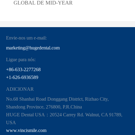
GLOBAL DE MID-YEAR
Envie-nos um e-mail:
marketing@hugedental.com
Ligue para nós:
+86-633-2277268
+1-626-6936589
ADICIONAR
No.68 Shanhai Road Donggang District, Rizhao City,
Shandong Province, 276800, P.R.China
HUGE Dental USA：20524 Carrey Rd. Walnut, CA 91789,
USA
www.vincismile.com